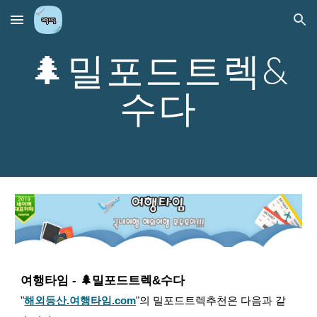
Skip to main content
Skip to navigation
🌲
밀포드트렉
&
수다
여행타임 - 🌲
밀포드트렉
&수다
"
해외등산.여행타임.com
"
의
밀포드트렉
추천은 다음과 같